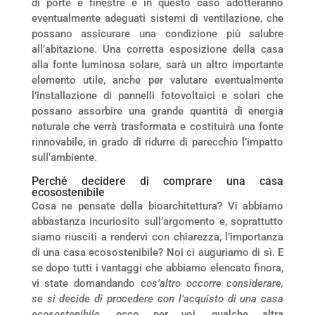
di porte e finestre e in questo caso adotteranno
eventualmente adeguati sistemi di ventilazione, che
possano assicurare una condizione più salubre
all’abitazione. Una corretta esposizione della casa
alla fonte luminosa solare, sarà un altro importante
elemento utile, anche per valutare eventualmente
l’installazione di pannelli fotovoltaici e solari che
possano assorbire una grande quantità di energia
naturale che verrà trasformata e costituirà una fonte
rinnovabile, in grado di ridurre di parecchio l’impatto
sull’ambiente.
Perché decidere di comprare una casa
ecosostenibile
Cosa ne pensate della bioarchitettura? Vi abbiamo
abbastanza incuriosito sull’argomento e, soprattutto
siamo riusciti a rendervi con chiarezza, l’importanza
di una casa ecosostenibile? Noi ci auguriamo di sì. E
se dopo tutti i vantaggi che abbiamo elencato finora,
vi state domandando c
os’altro occorre considerare,
se si decide di procedere con l’acquisto di una casa
ecosostenibile,
ecco per voi, qualche altra