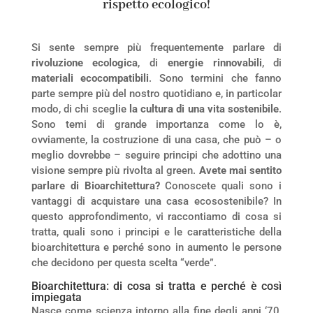
rispetto ecologico!
Si sente sempre più frequentemente parlare di
rivoluzione ecologica
, di
energie rinnovabili
, di
materiali ecocompatibili
. Sono termini che fanno
parte sempre più del nostro quotidiano e, in particolar
modo, di chi sceglie
la cultura di una vita sostenibile
.
Sono temi di grande importanza come lo è,
ovviamente, la costruzione di una casa, che può – o
meglio dovrebbe – seguire principi che adottino una
visione sempre più rivolta al green.
Avete mai sentito
parlare di Bioarchitettura?
Conoscete quali sono i
vantaggi di acquistare una casa ecosostenibile? In
questo approfondimento, vi raccontiamo di cosa si
tratta, quali sono i principi e le caratteristiche della
bioarchitettura e perché sono in aumento le persone
che decidono per questa scelta “verde”.
Bioarchitettura: di cosa si tratta e perché è così
impiegata
Nasce come scienza intorno alla fine degli anni ‘70,