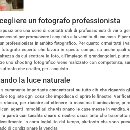
cegliere un fotografo professionista
isposizione una serie di contatti utili di professionisti di vario g
 necessari per promuovere l’acquisto e la vendita di una casa. E per
 un
professionista in ambito fotografico
. Per quanto ormai tutti i v
n fotografo esperto che lavora in questo campo, sa anche quali s
’altezza da cui scattare la foto, all’impiego di grandangolari, piutt
Se uno shooting fotografico viene realizzato con competenza, sarà 
piuttosto che un’altra, per l’acquisto.
ttando la luce naturale
, è sicuramente importante
concentrarsi su tutto ciò che riguarda gli
e e togliete ogni cosa che impedisca di aprire le finestre. Verifica
ni stanza, per riuscire ad ottenere la massima illuminazione
, pri
alcuni agenti immobiliari che visionano le case messe in vendita, è
le pareti con tonalità chiare o neutre
, ossia tinte che trasmetto
ivestimento in carta ingiallito dal tempo, piuttosto che sono presen
rado di condizionare la vendita.