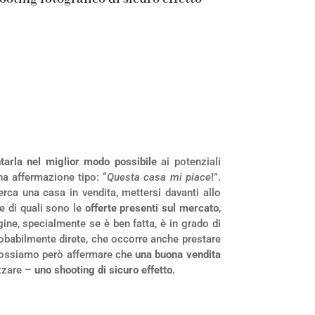
tarla nel miglior modo possibile
ai potenziali
na affermazione tipo: “
Questa casa mi piace
!”.
erca una casa in vendita, mettersi davanti allo
ee di quali sono le
offerte presenti sul mercato
,
e, specialmente se è ben fatta, è in grado di
robabilmente direte, che occorre anche prestare
. Possiamo però affermare che
una buona vendita
izzare –
uno shooting di sicuro effetto
.