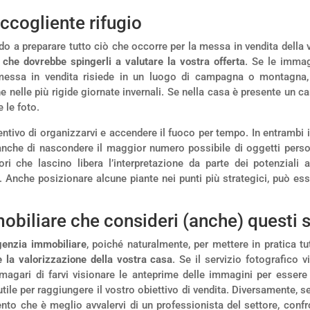
accogliente rifugio
do a preparare tutto ciò che occorre per la messa in vendita della v
 che dovrebbe spingerli a valutare la vostra offerta
. Se le immag
messa in vendita risiede in un luogo di campagna o montagna,
 nelle più rigide giornate invernali. Se nella casa è presente un 
 le foto.
ntivo di organizzarvi e accendere il fuoco per tempo. In entrambi i 
anche di nascondere il maggior numero possibile di oggetti perso
ori che lascino libera l’interpretazione da parte dei potenziali 
i. Anche posizionare alcune piante nei punti più strategici, può ess
mobiliare che consideri (anche) questi
agenzia immobiliare
, poiché naturalmente, per mettere in pratica t
e la valorizzazione della vostra casa
. Se il servizio fotografico 
 magari di farvi visionare le anteprime delle immagini per essere
tile per raggiungere il vostro obiettivo di vendita. Diversamente, s
to che è meglio avvalervi di un professionista del settore, confro