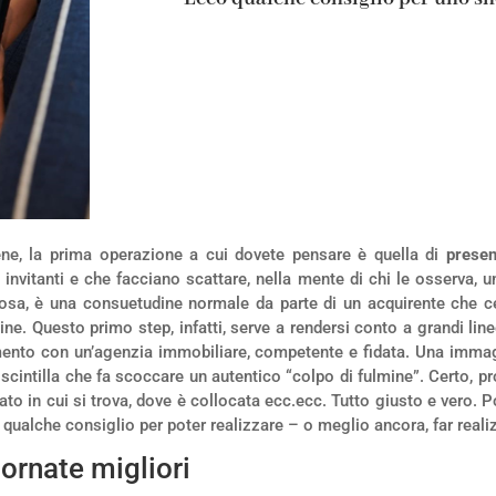
ne, la prima operazione a cui dovete pensare è quella di
presen
invitanti e che facciano scattare, nella mente di chi le osserva, u
 cosa, è una consuetudine normale da parte di un acquirente che c
ne. Questo primo step, infatti, serve a rendersi conto a grandi lin
nto con un’agenzia immobiliare, competente e fidata. Una immagin
scintilla che fa scoccare un autentico “colpo di fulmine”. Certo, p
tato in cui si trova, dove è collocata ecc.ecc. Tutto giusto e vero
i qualche consiglio per poter realizzare – o meglio ancora, far real
iornate migliori