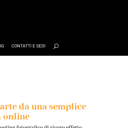
OG
CONTATTI E SEDI
parte da una semplice
a online
oting fotografico di sicuro effetto