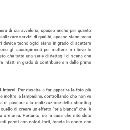
enere di cui avvalersi, spesso anche per quanto
 realizzare
servizi di qualità
, spesso viene presa
ari device tecnologici siano in grado di scattare
ono gli accorgimenti per mettere in rilievo le
osto che tutta una serie di dettagli di scena che
infatti in grado di contribuire sin dalle prime
 interni
. Per riuscire a
far apparire le foto più
te inoltre le lampadine, controllando che non ve
ma di passare alla realizzazione dello shooting
 quello di creare un effetto “tela bianca” che è
no armonia. Pertanto, se la casa che intendete
ti pareti con colori forti, tenete in conto che