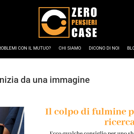
ROBLEMI CON IL MUTUO?
CHI SIAMO
DICONO DI NOI
BL
 inizia da una immagine
Il colpo di fulmine 
ricerc
Ecco qualche consiglio per uno sho