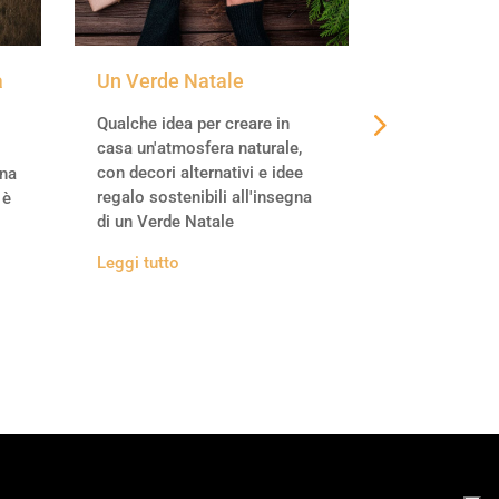
a
Un Verde Natale
Comprare 
storico si
Qualche idea per creare in
casa un'atmosfera naturale,
Se desidera
con decori alternativi e idee
gna
immobile sto
regalo sostenibili all'insegna
 è
"è possibile"?
di un Verde Natale
ma occhio al
soprintende
Leggi tutto
Leggi tutto