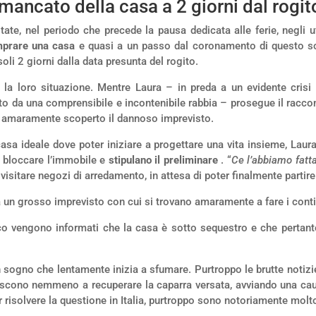
mancato della casa a 2 giorni dal rogit
ate, nel periodo che precede la pausa dedicata alle ferie, negli u
omprare una casa
e quasi a un passo dal coronamento di questo so
i 2 giorni dalla data presunta del rogito.
 la loro situazione. Mentre Laura – in preda a un evidente crisi
ato da una comprensibile e incontenibile rabbia – prosegue il raccon
ha amaramente scoperto il dannoso imprevisto.
asa ideale dove poter iniziare a progettare una vita insieme, Lau
i bloccare l’immobile e
stipulano il preliminare
. “
Ce l’abbiamo fatt
 visitare negozi di arredamento, in attesa di poter finalmente partire
fica un grosso imprevisto con cui si trovano amaramente a fare i conti
Marco vengono informati che la casa è sotto sequestro e che pertan
un sogno che lentamente inizia a sfumare. Purtroppo le brutte notiz
escono nemmeno a recuperare la caparra versata, avviando una caus
r risolvere la questione in Italia, purtroppo sono notoriamente molt