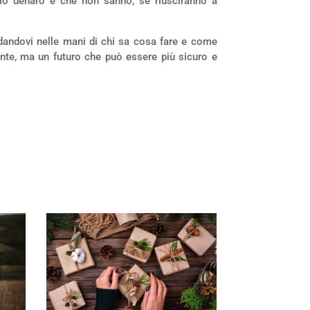
io denaro e che non sanno, se riusciranno a
fidandovi nelle mani di chi sa cosa fare e come
ente, ma un futuro che può essere più sicuro e