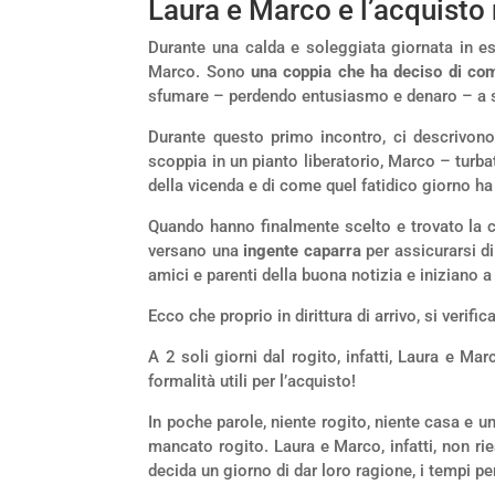
Laura e Marco e l’acquisto 
Durante una calda e soleggiata giornata in est
Marco. Sono
una coppia che ha deciso di c
sfumare – perdendo entusiasmo e denaro – a sol
Durante questo primo incontro, ci descrivono
scoppia in un pianto liberatorio, Marco – turb
della vicenda e di come quel fatidico giorno 
Quando hanno finalmente scelto e trovato la c
versano una
ingente caparra
per assicurarsi d
amici e parenti della buona notizia e iniziano a
Ecco che proprio in dirittura di arrivo, si veri
A 2 soli giorni dal rogito, infatti, Laura e 
formalità utili per l’acquisto!
In poche parole, niente rogito, niente casa e 
mancato rogito. Laura e Marco, infatti, non ri
decida un giorno di dar loro ragione, i tempi pe