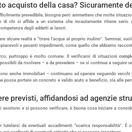
ato acquisto della casa? Sicuramente de
ifficilmente prevedibile, bisogna però ammettere che molte situazion
i chi si affida a un sistema che incautamente ritiene serio e 
ompetenza degli addetti ai lavori.
alcune realtà e “tirare l’acqua al proprio mulino”. Semmai, vuole f
no spiacevoli e pesanti impedimenti, come quello che abbiamo raccon
co, purtroppo è molto comune. Il verificarsi di situazioni
comple
ossibili da risolvere – e da prevedere – se si continua a seguire un
ie sono anche immobiliari – continuano ad operare seguendo vecchi
 possa portare un concreto e valido aiuto e beneficio, sia alle per
re previsti, affidandosi ad agenzie stru
 esistono e si possono verificare, è buona cosa iniziare a consider
 tutelarsi da eventuali accadimenti “scarica responsabilità”. É 
nei confronti di eventuali criticità che si possono incontrare.