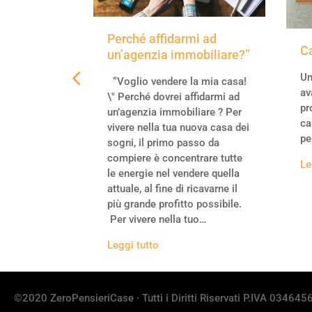
Perché affidarmi ad
na casa
C
un’agenzia immobiliare?”
coibentati
Un
“Voglio vendere la mia casa!
av
rutturare una
\" Perché dovrei affidarmi ad
pr
i coibentati
un’agenzia immobiliare ? Per
ca
ostenibile
vivere nella tua nuova casa dei
pe
isparmio
sogni, il primo passo da
onomico
compiere è concentrare tutte
Le
le energie nel vendere quella
attuale, al fine di ricavarne il
più grande profitto possibile.
Per vivere nella tuo…
Leggi tutto
©2020 ZeroPensieriCase · Tutti i Diritti Riservati P.IVA 03464