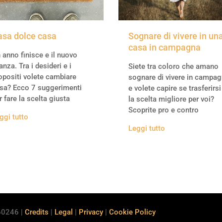
asa dolce casa
Sognare di vivere in un
casa in campagna
 anno finisce e il nuovo
anza. Tra i desideri e i
Siete tra coloro che amano
opositi volete cambiare
sognare di vivere in campa
sa? Ecco 7 suggerimenti
e volete capire se trasferirsi
r fare la scelta giusta
la scelta migliore per voi?
Scoprite pro e contro
ggi tutto
Leggi tutto
560246 |
Credits
|
Legal
|
Privacy
|
Cookie Policy