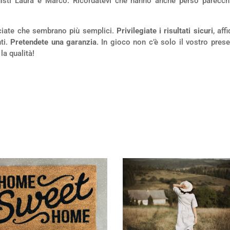
isti Laura e Marco. Ricordatevi che hanno anche perso parecch
acciate che sembrano più semplici.
Privilegiate i risultati sicuri
, af
nti.
Pretendete una garanzia
. In gioco non c’è solo il vostro pres
la qualità!