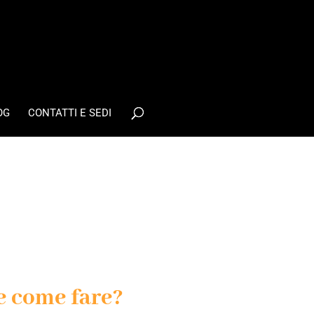
OG
CONTATTI E SEDI
e come fare?