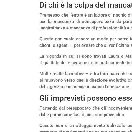
Di chi è la colpa del manc
Premesso che l’errore è un fattore di rischio d
per la mancanza di consapevolezza da parte d
lungimiranza e mancanza di professionalità e c
Questo non vuole essere un modo per screditare 
clienti e agenti – per evitare che si verifichi
La vicenda in cui si sono trovati Laura e Mar
l’equilibrio delle persone sono praticamente imp
Molte realtà lavorative – e tra loro parecch
si muovono verso quella direzione evolutiva che
dell’agenzia che prende in carico l’operazione.
Gli imprevisti possono esse
Partendo dal presupposto che gli inconvenienti
dalle primissime fasi di una compravendita.
Questo non è un atteggiamento utilizzato per
permette di predisporsi con animo consapevole, 