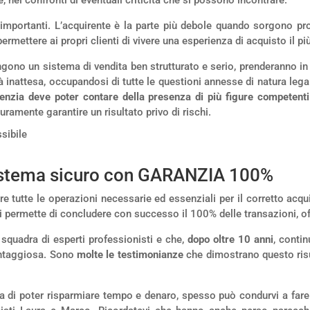
i importanti. L’acquirente è la parte più debole quando sorgono p
permettere ai propri clienti di vivere una esperienza di acquisto il pi
ono un sistema di vendita ben strutturato e serio, prenderanno in
à inattesa, occupandosi di tutte le questioni annesse di natura lega
enzia deve poter contare della presenza di più figure competenti
ramente garantire un risultato privo di rischi.
sistema sicuro con GARANZIA 100%
re tutte le operazioni necessarie ed essenziali per il corretto acq
ci permette di concludere con successo il 100% delle transazioni, 
squadra di esperti professionisti e che,
dopo oltre 10 anni
, contin
antaggiosa. Sono
molte le testimonianze
che dimostrano questo ris
tica di poter risparmiare tempo e denaro, spesso può condurvi a fa