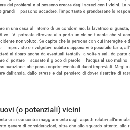
gere dei
problemi e si possono creare degli screzi con i vicini
. La 
li e grandi – possono accadere, l’importante è prendersene le respon
 in una casa all’interno di un condominio, la lavatrice si guasta
di voi. Vi potreste ritrovare alla porta un vicino furente che vi ac
incidente non voluto. Se capite che la persona con cui interagite è di
er l’imprevisto e
rivolgetevi subito o appena vi è possibile farlo, al
etterà al riparo anche da eventuali tentativi a volte sleali, da par
rcare di portare – scusate il gioco di parole – l’acqua al suo muli
assicurazione, che possa coprire eventuali danni imprevisti. Meglio
ere dall’ansia, dallo stress e dal pensiero di dover risarcire di tas
ovi (o potenziali) vicini
ente ci si concentra maggiormente sugli aspetti relativi all’immob
sto genere di considerazioni, oltre che allo sguardo attento, alla ri