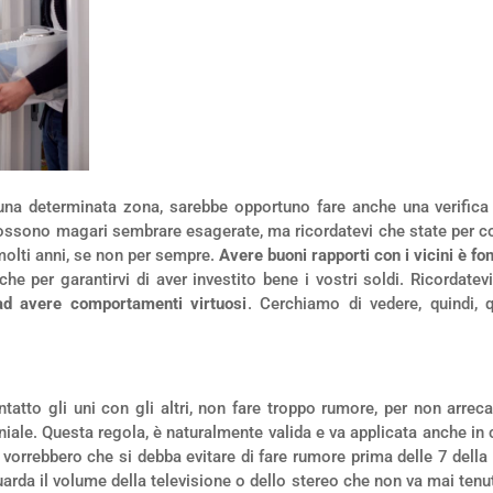
 una determinata zona, sarebbe opportuno fare anche una verific
ssono magari sembrare esagerate, ma ricordatevi che state per com
molti anni, se non per sempre.
Avere buoni rapporti con i vicini è f
he per garantirvi di aver investito bene i vostri soldi. Ricordate
 ad avere comportamenti virtuosi
. Cerchiamo di vedere, quindi, 
atto gli uni con gli altri, non fare troppo rumore, per non arreca
e. Questa regola, è naturalmente valida e va applicata anche in cas
, vorrebbero che si debba evitare di fare rumore prima delle 7 della
arda il volume della televisione o dello stereo che non va mai tenut