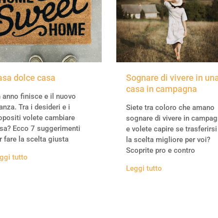
asa dolce casa
Sognare di vivere in un
casa in campagna
 anno finisce e il nuovo
anza. Tra i desideri e i
Siete tra coloro che amano
opositi volete cambiare
sognare di vivere in campa
sa? Ecco 7 suggerimenti
e volete capire se trasferirsi
r fare la scelta giusta
la scelta migliore per voi?
Scoprite pro e contro
ggi tutto
Leggi tutto