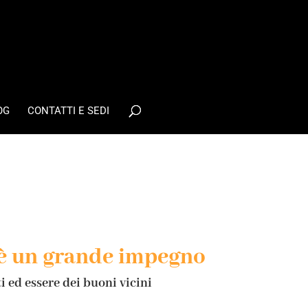
OG
CONTATTI E SEDI
è un grande impegno
 ed essere dei buoni vicini