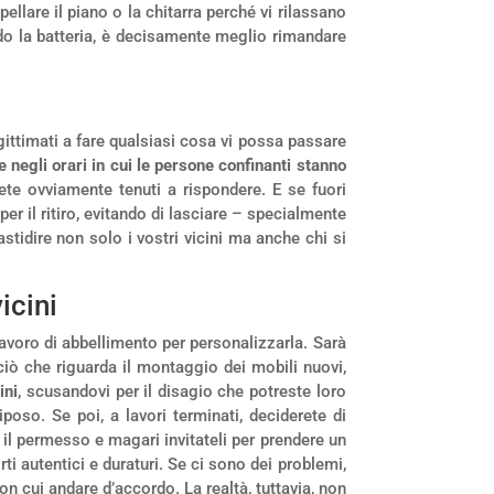
pellare il piano o la chitarra perché vi rilassano
ndo la batteria, è decisamente meglio rimandare
ittimati a fare qualsiasi cosa vi possa passare
 negli orari in cui le persone confinanti stanno
ete ovviamente tenuti a rispondere. E se fuori
 per il ritiro, evitando di lasciare – specialmente
tidire non solo i vostri vicini ma anche chi si
icini
lavoro di abbellimento per personalizzarla. Sarà
 ciò che riguarda il montaggio dei mobili nuovi,
ini
, scusandovi per il disagio che potreste loro
poso. Se poi, a lavori terminati, deciderete di
il permesso e magari invitateli per prendere un
ti autentici e duraturi. Se ci sono dei problemi,
cui andare d’accordo. La realtà, tuttavia, non