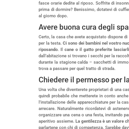
fasce orarie dedite al riposo. Soffrite di insonn
prima di dormire? Benissimo, dotatevi di cuffi
al giorno dopo.
Avere buona cura degli spa
Certo, la casa che avete acquistato dispone di
per la testa.
Ci sono dei bambini nel vostro nu
riposando
. Il
cane o il gatto preferite lasciarli
dall’abitazione si trovano i secchi per la raccolt
durante la stagione calda – sacchetti di immon
trova a passare per quel tratto di strada.
Chiedere il permesso per lav
Una volta che diventerete proprietari di una ca
quindi probabile che metterete in conto anche d
l’installazione delle apparecchiature per la ca
arrecare. Naturalmente ricordatevi di astenerv
organizzare una cena o una festa, invitando pa
aperitivo assieme.
La gentilezza è un valore 
parlartene con chi di competenza. Sarebbe dav