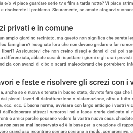
ia e/o vi piace guardare serie tv e film a tarda notte? Vi piace strim
e e risolverete il problema. Sicuramente, se amate sfogarvi suona
zi privati e in comune
 un ampio giardino recintato, ma questo non significa che sarete leg
cleo famigliare?
Insegnate loro che
non devono gridare e far rumore
 liberi?
Assicuratevi che non creino disagi e danni di cui poi sar
a differenziata, abbiate cura di rispettare i giorni e gli orari previsti
dizia con avanzi di cibo o scarti maleodoranti che potrebbero infas
ori e feste e risolvere gli screzi con i v
sa, anche se è nuova e tenuta in buono stato, dovrete fare qualche 
ei piccoli lavori di ristrutturazione o sistemazione, oltre a tutto
sa, ecc. ecc.
È buona norma, avvisare con largo anticipo i vostri vic
i dall’adoperare attrezzi rumorosi nelle fasce orarie dedicate al ri
renti e amici perché possano vedere la vostra nuova casa, chiedete 
che non passa mai inosservato
ed è la base per la creazione di rappor
vero grandioso incontrare sempre persone a modo, comprensive, con 