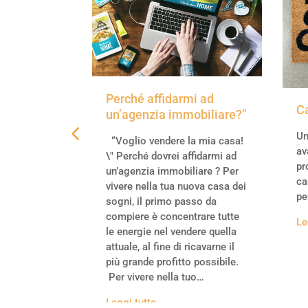
Perché affidarmi ad
na casa
C
un’agenzia immobiliare?”
coibentati
Un
“Voglio vendere la mia casa!
av
rutturare una
\" Perché dovrei affidarmi ad
pr
i coibentati
un’agenzia immobiliare ? Per
ca
ostenibile
vivere nella tua nuova casa dei
pe
isparmio
sogni, il primo passo da
onomico
compiere è concentrare tutte
Le
le energie nel vendere quella
attuale, al fine di ricavarne il
più grande profitto possibile.
Per vivere nella tuo…
Leggi tutto