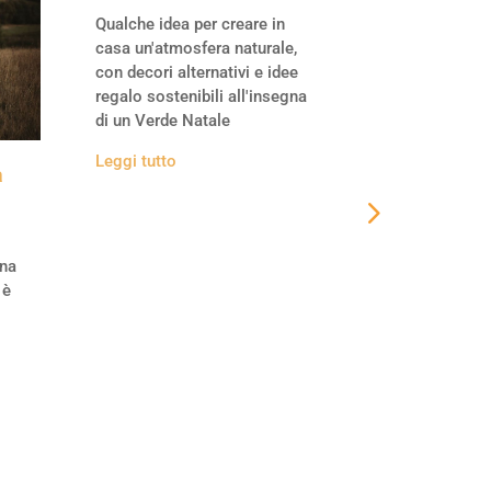
Qualche idea per creare in
casa un'atmosfera naturale,
con decori alternativi e idee
regalo sostenibili all'insegna
di un Verde Natale
Leggi tutto
a
Comprare 
storico si
Se desidera
gna
immobile sto
 è
"è possibile"?
ma occhio al
soprintende
Leggi tutto