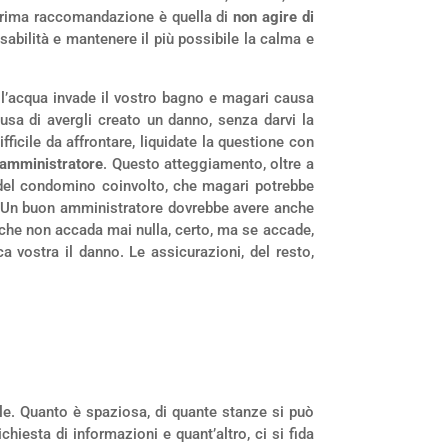
prima raccomandazione è quella di
non agire di
sabilità e mantenere il più possibile la calma e
, l’acqua invade il vostro bagno e magari causa
cusa di avergli creato un danno, senza darvi la
fficile da affrontare, liquidate la questione con
l’amministratore
. Questo atteggiamento, oltre a
te del condomino coinvolto, che magari potrebbe
no. Un buon amministratore dovrebbe avere anche
 che non accada mai nulla, certo, ma se accade,
ca vostra il danno. Le assicurazioni, del resto,
ile. Quanto è spaziosa, di quante stanze si può
chiesta di informazioni e quant’altro, ci si fida