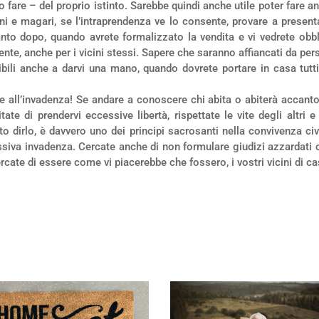
fare – del proprio istinto. Sarebbe quindi anche utile poter fare an
ni e magari, se l’intraprendenza ve lo consente, provare a presen
nto dopo, quando avrete formalizzato la vendita e vi vedrete obbl
te, anche per i vicini stessi. Sapere che saranno affiancati da perso
nibili anche a darvi una mano, quando dovrete portare in casa tutt
e all’invadenza! Se andare a conoscere chi abita o abiterà accant
Evitate di prendervi eccessive libertà, rispettate le vite degli al
to dirlo, è davvero uno dei principi sacrosanti nella convivenza civ
essiva invadenza. Cercate anche di non formulare giudizi azzardati o
rcate di essere come vi piacerebbe che fossero, i vostri vicini di ca