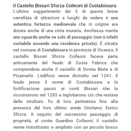
Il Castello Bissari Sforza Colleoni di Costabissara
L’ultimo suggerimento dei 5 di questa breve
carrellata di attrazioni e luoghi da vedere è
una
autentica fortezza medioevale
che in origine era
dotata anche di una cinta muraria. Anch’essa merita
uno sguardo anche se solo di passaggio (non è infatti
visitabile essendo una residenza privata)
. È situata
nel comune di
Costabissara
in provincia di Vicenza. Il
castello Bissari Sforza Colleoni faceva parte
anticamente del feudo di Costa Fabrica che
comprendeva anche il castello di Donna Berta e di
Pizamerlo. L’edificio venne distrutto nel 1241. Il
feudo prese il nome di Costabissara e la
fortificazione passò ai conti Bissari che la
ricostruirono nel 1285 e inglobarono ciò che restava
delle strutture. Fu di loro pertinenza fino alla
presenza del loro ultimo erede Girolamo Enrico
Sforza. A seguito del successivo passaggio di
proprietà, al conte Guardino Colleoni, il castello
venne ristrutturato e ampliato con un piccolo bosco