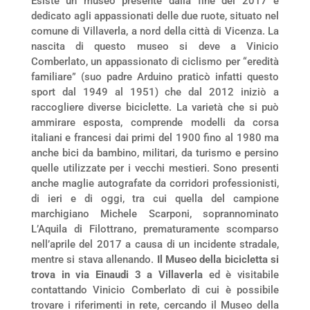
Esiste un museo presente dalla fine del 2017 e
dedicato agli appassionati delle due ruote, situato nel
comune di Villaverla, a nord della città di Vicenza. La
nascita di questo museo si deve a Vinicio
Comberlato, un appassionato di ciclismo per “eredità
familiare” (suo padre Arduino praticò infatti questo
sport dal 1949 al 1951) che dal 2012 iniziò a
raccogliere diverse biciclette. La varietà che si può
ammirare esposta, comprende modelli da corsa
italiani e francesi dai primi del 1900 fino al 1980 ma
anche bici da bambino, militari, da turismo e persino
quelle utilizzate per i vecchi mestieri. Sono presenti
anche maglie autografate da corridori professionisti,
di ieri e di oggi, tra cui quella del campione
marchigiano Michele Scarponi, soprannominato
L’Aquila di Filottrano, prematuramente scomparso
nell’aprile del 2017 a causa di un incidente stradale,
mentre si stava allenando.
Il Museo della bicicletta si
trova in via Einaudi 3 a Villaverla
ed è visitabile
contattando Vinicio Comberlato di cui è possibile
trovare i riferimenti in rete, cercando il Museo della