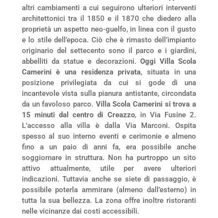
altri cambiamenti a cui seguirono ulteriori interventi
architettonici tra il 1850 e il 1870 che diedero alla
proprietà un aspetto neo-guelfo, in linea con il gusto
e lo stile dell’epoca. Ciò che è rimasto dell’impianto
originario del settecento sono il parco e i giardini,
abbelliti da statue e decorazioni.
Oggi Villa Scola
Camerini è una residenza privata
, situata in una
posizione privilegiata da cui si gode di una
incantevole vista sulla pianura antistante, circondata
da un favoloso parco.
Villa Scola Camerini si trova a
15 minuti dal centro di Creazzo
, in Via Fusine 2.
L’accesso alla villa è dalla Via Marconi. Ospita
spesso al suo interno eventi e cerimonie e almeno
fino a un paio di anni fa, era possibile anche
soggiornare in struttura. Non ha purtroppo un sito
attivo attualmente, utile per avere ulteriori
indicazioni. Tuttavia anche se siete di passaggio, è
possibile poterla ammirare (almeno dall’esterno) in
tutta la sua bellezza. La zona offre inoltre ristoranti
nelle vicinanze dai costi accessibili.