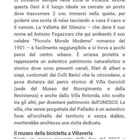
Ci troviamo sempre nella zona di Vicenza. Anche
questa Oasi è il luogo ideale se cercate un posto
dove trascorrere 2 ore, immersi nella quiete, per
godervi una sosta di relax lasciando a casa il caos e
il rumore. La Valletta del Silenzio – che deve il suo
nome ad Antonio Fogazzaro che qui ambientò il suo
celebre “Piccolo Mondo Moderno” romanzo del
1901 – è facilmente raggiungibile e si trova a pochi
passi dal centro urbano. È un’area protetta e
rappresenta un autentico patrimonio naturalistico e
storico dove sono presenti canali, filari di alberi e
siepi, contornati dai Colli Berici che la circondano, a
poca distanza dal parco storico di Villa Guccioli
(sede del Museo del Risorgimento e della
Resistenza) e anche dalla Villa Rotonda, sito scelto
tra gli altri, per diventare patrimonio dell’UNESCO. La
villa, che venne progettata dal Palladio è un autentico
fiore all’occhiello del territorio e senza dubbio,
meriterebbe anch’essa una visita dedicata.
Il museo della bicicletta a Villaverla