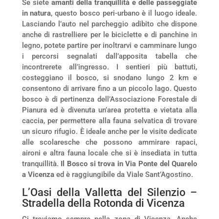
Se siete
amanti della tranquillità e delle passeggiate
in natura
, questo bosco peri-urbano è il luogo ideale.
Lasciando l’auto nel parcheggio adibito che dispone
anche di rastrelliere per le biciclette e di panchine in
legno, potete partire per inoltrarvi e camminare lungo
i percorsi segnalati dall’apposita tabella che
incontrerete all’ingresso. I sentieri più battuti,
costeggiano il bosco, si snodano lungo 2 km e
consentono di arrivare fino a un piccolo lago. Questo
bosco è di pertinenza dell’Associazione Forestale di
Pianura ed è divenuta un’area protetta e vietata alla
caccia, per permettere alla fauna selvatica di trovare
un sicuro rifugio. È ideale anche per le visite dedicate
alle scolaresche che possono ammirare rapaci,
aironi e altra fauna locale che si è insediata in tutta
tranquillità.
Il Bosco si trova in Via Ponte del Quarelo
a Vicenza
ed è raggiungibile da Viale Sant’Agostino.
L’Oasi della Valletta del Silenzio –
Stradella della Rotonda di Vicenza