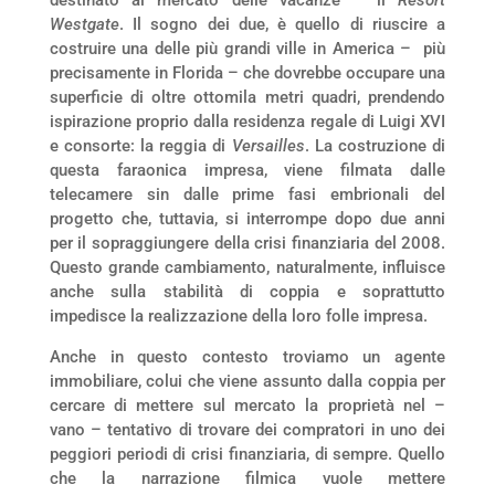
destinato al mercato delle vacanze – il
Resort
Westgate
. Il sogno dei due, è quello di riuscire a
costruire una delle più grandi ville in America – più
precisamente in Florida – che dovrebbe occupare una
superficie di oltre ottomila metri quadri, prendendo
ispirazione proprio dalla residenza regale di Luigi XVI
e consorte: la reggia di
Versailles
. La costruzione di
questa faraonica impresa, viene filmata dalle
telecamere sin dalle prime fasi embrionali del
progetto che, tuttavia, si interrompe dopo due anni
per il sopraggiungere della crisi finanziaria del 2008.
Questo grande cambiamento, naturalmente, influisce
anche sulla stabilità di coppia e soprattutto
impedisce la realizzazione della loro folle impresa.
Anche in questo contesto troviamo un agente
immobiliare, colui che viene assunto dalla coppia per
cercare di mettere sul mercato la proprietà nel –
vano – tentativo di trovare dei compratori in uno dei
peggiori periodi di crisi finanziaria, di sempre. Quello
che la narrazione filmica vuole mettere