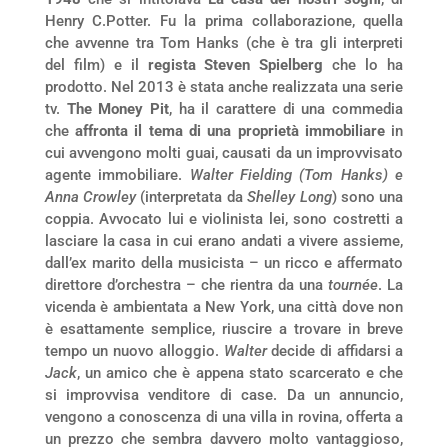
Henry C.Potter. Fu la prima collaborazione, quella
che avvenne tra Tom Hanks (che è tra gli interpreti
del film) e il
regista Steven Spielberg
che lo ha
prodotto. Nel 2013 è stata anche realizzata una serie
tv.
The Money Pit
, ha il carattere di una commedia
che
affronta il tema di una proprietà immobiliare
in
cui avvengono molti guai, causati da un improvvisato
agente immobiliare.
Walter Fielding (Tom Hanks) e
Anna Crowley
(interpretata da
Shelley Long
) sono una
coppia. Avvocato lui e violinista lei, sono costretti a
lasciare la casa in cui erano andati a vivere assieme,
dall’ex marito della musicista – un ricco e affermato
direttore d’orchestra – che rientra da una
tournée
. La
vicenda è ambientata a New York, una città dove non
è esattamente semplice, riuscire a trovare in breve
tempo un nuovo alloggio.
Walter
decide di affidarsi a
Jack
, un amico che è appena stato scarcerato e che
si improvvisa venditore di case. Da un annuncio,
vengono a conoscenza di una villa in rovina, offerta a
un prezzo che sembra davvero molto vantaggioso,