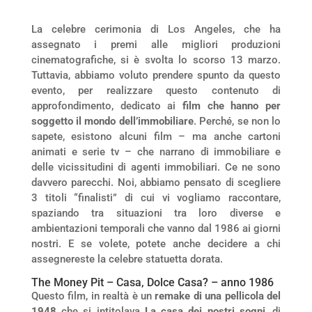
La celebre cerimonia di Los Angeles, che ha
assegnato i premi alle migliori produzioni
cinematografiche, si è svolta lo scorso 13 marzo.
Tuttavia, abbiamo voluto prendere spunto da questo
evento, per realizzare questo contenuto di
approfondimento, dedicato ai
film che hanno per
soggetto il mondo dell’immobiliare
. Perché, se non lo
sapete, esistono alcuni film – ma anche cartoni
animati e serie tv – che narrano di immobiliare e
delle vicissitudini di agenti immobiliari. Ce ne sono
davvero parecchi. Noi, abbiamo pensato di scegliere
3 titoli “finalisti” di cui vi vogliamo raccontare,
spaziando tra situazioni tra loro diverse e
ambientazioni temporali che vanno dal 1986 ai giorni
nostri. E se volete, potete anche decidere a chi
assegnereste la celebre statuetta dorata.
The Money Pit – Casa, Dolce Casa? – anno 1986
Questo film, in realtà è un
remake di una pellicola del
1948
che si intitolava
La casa dei nostri sogni
, di