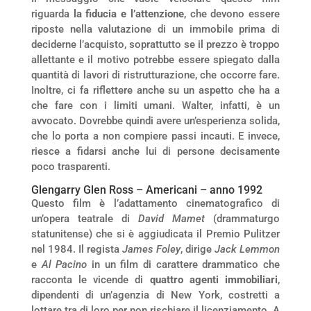
riguarda
la fiducia e l’attenzione
, che devono essere
riposte nella valutazione di un immobile prima di
deciderne l’acquisto, soprattutto se il prezzo è troppo
allettante e il motivo potrebbe essere spiegato dalla
quantità di lavori di ristrutturazione, che occorre fare.
Inoltre, ci fa riflettere anche su un aspetto che ha a
che fare con i limiti umani. Walter, infatti, è un
avvocato. Dovrebbe quindi avere un’esperienza solida,
che lo porta a non compiere passi incauti. E invece,
riesce a fidarsi anche lui di persone decisamente
poco trasparenti.
Glengarry Glen Ross – Americani – anno 1992
Questo film è l’adattamento cinematografico di
un’opera teatrale di
David Mamet
(drammaturgo
statunitense) che si è aggiudicata il Premio Pulitzer
nel 1984. Il regista
James Foley
, dirige
Jack Lemmon
e
Al Pacino
in un film di carattere drammatico che
racconta le vicende di
quattro agenti immobiliari
,
dipendenti di un’agenzia di New York, costretti a
lottare tra di loro per non rischiare il licenziamento. A