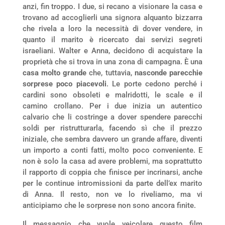
anzi, fin troppo. I due, si recano a visionare la casa e
trovano ad accoglierli una signora alquanto bizzarra
che rivela a loro la necessità di dover vendere, in
quanto il marito è ricercato dai servizi segreti
israeliani. Walter e Anna, decidono di acquistare la
proprietà che si trova in una zona di campagna. È una
casa molto grande
che, tuttavia,
nasconde parecchie
sorprese poco piacevoli
. Le porte cedono perché i
cardini sono obsoleti e malridotti, le scale e il
camino crollano. Per i due inizia un autentico
calvario che li costringe a dover spendere parecchi
soldi per ristrutturarla, facendo sì che il prezzo
iniziale, che sembra davvero un grande affare, diventi
un importo a conti fatti, molto poco conveniente. E
non è solo la casa ad avere problemi, ma soprattutto
il rapporto di coppia che finisce per incrinarsi, anche
per le continue intromissioni da parte dell’ex marito
di Anna. Il resto, non ve lo riveliamo, ma vi
anticipiamo che le sorprese non sono ancora finite.
Il messaggio che vuole veicolare questo film