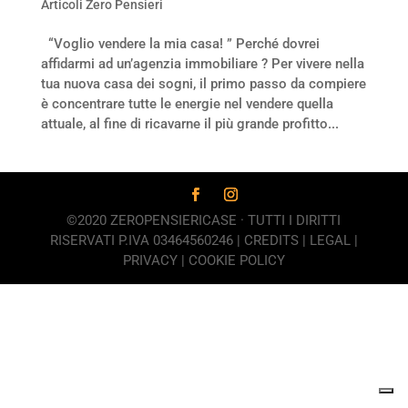
Articoli Zero Pensieri
“Voglio vendere la mia casa! ” Perché dovrei
affidarmi ad un’agenzia immobiliare ? Per vivere nella
tua nuova casa dei sogni, il primo passo da compiere
è concentrare tutte le energie nel vendere quella
attuale, al fine di ricavarne il più grande profitto...
©2020 ZEROPENSIERICASE · TUTTI I DIRITTI
RISERVATI P.IVA 03464560246 |
CREDITS
|
LEGAL
|
PRIVACY
|
COOKIE POLICY