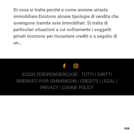
Di cosa si tratta perché e come avviene un’asta
immobiliare Esistono alcune tipologie di vendita che
avvengono tramite aste immobiliari. Si tratta di
particolari situazioni a cui solitamente i soggetti
privati ricorrono per riscuotere crediti o a seguito di
un...
©2020 ZEROPENSIERICASE · TUTTI I DIRITTI
RISERVATI P.IVA 03464560246 |
CREDITS
|
LEGAL
|
PRIVACY
|
COOKIE POLICY