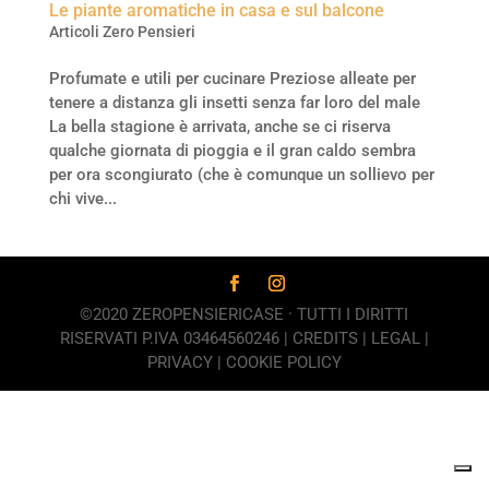
Le piante aromatiche in casa e sul balcone
Articoli Zero Pensieri
Profumate e utili per cucinare Preziose alleate per
tenere a distanza gli insetti senza far loro del male
La bella stagione è arrivata, anche se ci riserva
qualche giornata di pioggia e il gran caldo sembra
per ora scongiurato (che è comunque un sollievo per
chi vive...
©2020 ZEROPENSIERICASE · TUTTI I DIRITTI
RISERVATI P.IVA 03464560246 |
CREDITS
|
LEGAL
|
PRIVACY
|
COOKIE POLICY