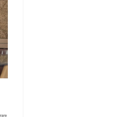
o
rare