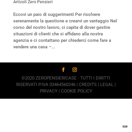
Articoli Zero Pensieri
Eccovi un paio di suggerimenti Per risolvere
serenamente la questione e crearvi un vantaggio Nel
corso del nostro lavoro, ci capita di dover gestire
situazioni di clienti che si affidano alla nostra
agenzia e ci contattano per chiederci come fare a
vendere una casa –...
©2020 ZEROPENSIERICASE · TUTTI I DIRITTI
RISERVATI P.IVA 03464560246 |
CREDITS
|
LEGAL
|
PRIVACY
|
COOKIE POLICY