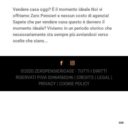
Vendere casa oggi? È il momento ideale Noi vi
offriamo Zero Pensieri e nessun costo di agenzia!
Sapete che per vendere casa questo è davvero il
momento ideale? Viviamo in un periodo storico che
necessariamente sta sempre più avviandosi verso
scelte che siano...
©2020 ZEROPENSIERICASE · TUTTI I DIRITTI
RISERVATI P.IVA 03464560246 |
CREDITS
|
LEGAL
|
PRIVACY
|
COOKIE POLICY