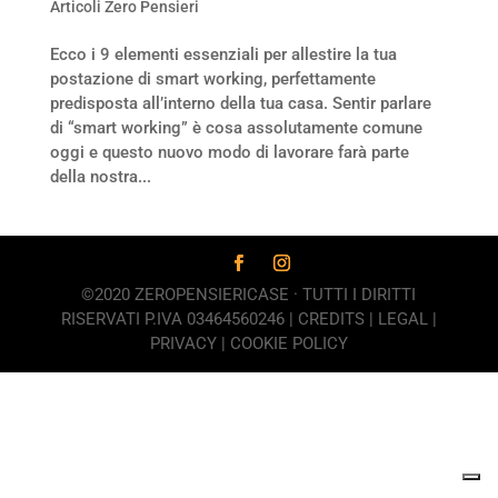
Articoli Zero Pensieri
Ecco i 9 elementi essenziali per allestire la tua
postazione di smart working, perfettamente
predisposta all’interno della tua casa. Sentir parlare
di “smart working” è cosa assolutamente comune
oggi e questo nuovo modo di lavorare farà parte
della nostra...
©2020 ZEROPENSIERICASE · TUTTI I DIRITTI
RISERVATI P.IVA 03464560246 |
CREDITS
|
LEGAL
|
PRIVACY
|
COOKIE POLICY