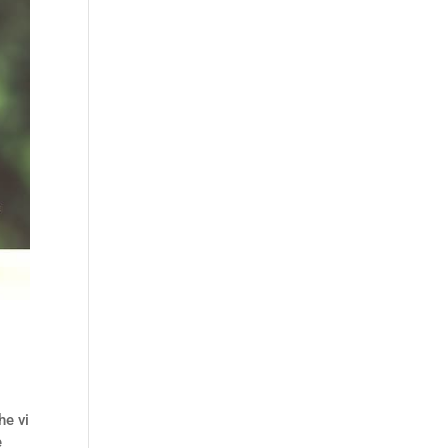
he vi
e