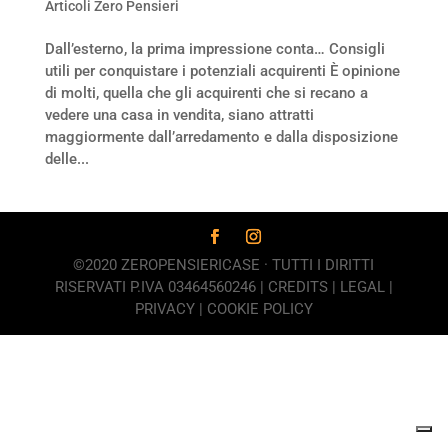
Articoli Zero Pensieri
Dall’esterno, la prima impressione conta… Consigli
utili per conquistare i potenziali acquirenti È opinione
di molti, quella che gli acquirenti che si recano a
vedere una casa in vendita, siano attratti
maggiormente dall’arredamento e dalla disposizione
delle...
©2020 ZEROPENSIERICASE · TUTTI I DIRITTI
RISERVATI P.IVA 03464560246 |
CREDITS
|
LEGAL
|
PRIVACY
|
COOKIE POLICY