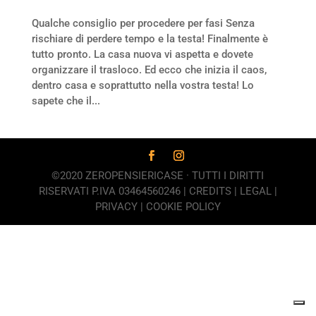
Qualche consiglio per procedere per fasi Senza
rischiare di perdere tempo e la testa! Finalmente è
tutto pronto. La casa nuova vi aspetta e dovete
organizzare il trasloco. Ed ecco che inizia il caos,
dentro casa e soprattutto nella vostra testa! Lo
sapete che il...
©2020 ZEROPENSIERICASE · TUTTI I DIRITTI
RISERVATI P.IVA 03464560246 |
CREDITS
|
LEGAL
|
PRIVACY
|
COOKIE POLICY