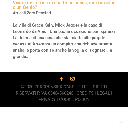
Vivere nella casa di una Principessa, una rockstar
o un Genio?
Articoli Zero Pensieri
La villa di Grace Kelly, Mick Jagger e la casa di
Leonardo da Vinci Una buona occasione per ispirarsi
La ricerca di una casa che sia adatta alle proprie
necessità è sempre un compito che richiede attente
analisi e porta con se anche la voglia di sognare…in
grande....
©2020 ZEROPENSIERICASE · TUTTI I DIRITTI
RISERVATI P.IVA 03464560246 |
CREDITS
|
LEGAL
|
PRIVACY
|
COOKIE POLICY