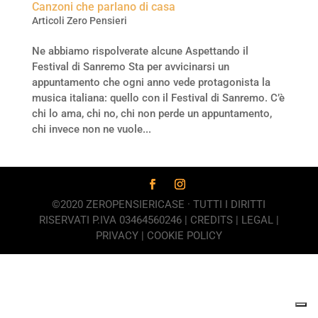
Canzoni che parlano di casa
Articoli Zero Pensieri
Ne abbiamo rispolverate alcune Aspettando il
Festival di Sanremo Sta per avvicinarsi un
appuntamento che ogni anno vede protagonista la
musica italiana: quello con il Festival di Sanremo. C’è
chi lo ama, chi no, chi non perde un appuntamento,
chi invece non ne vuole...
©2020 ZEROPENSIERICASE · TUTTI I DIRITTI
RISERVATI P.IVA 03464560246 |
CREDITS
|
LEGAL
|
PRIVACY
|
COOKIE POLICY