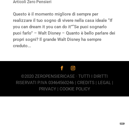
Articoli Zero Pensieri
Questo è il momento migliore di sempre per
realizzare il tuo sogno di vivere nella casa ideale “If
you can dream it you can do it”“Se puoi sognarlo
puoi farlo” – Walt Disney – Quanto è bello parlare dei
propri sogni? Il grande Walt Disney ha sempre
creduto...
©2020 ZEROPENSIERICASE · TUTTI I DIRITTI
RISERVATI P.IVA 03464560246 |
CREDITS
|
LEGAL
|
PRIVACY
|
COOKIE POLICY