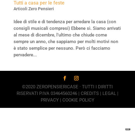
Tutti a casa per le feste
Articoli Zero Pensieri
Idee di stile e di tendenza per arredare la casa (con
consigli musicali compresi) Ebbene sì. Siamo arrivati
al mese di dicembre, l’ultimo che chiude come
sempre un anno, che sappiamo per molti motivi non
è stato semplice per nessuno. Però ci facciamo
pervadere...
©2020 ZEROPENSIERICASE · TUTTI I DIRITTI
RISERVATI P.IVA 03464560246 |
CREDITS
|
LEGAL
|
PRIVACY
|
COOKIE POLICY